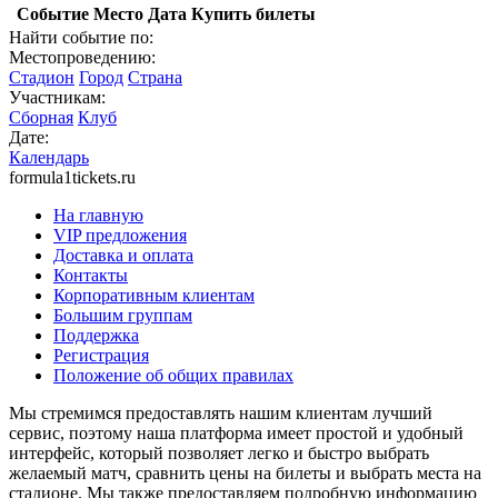
Событие
Место
Дата
Купить билеты
Найти событие по:
Местопроведению:
Стадион
Город
Страна
Участникам:
Сборная
Клуб
Дате:
Календарь
formula1tickets.ru
На главную
VIP предложения
Доставка и оплата
Контакты
Корпоративным клиентам
Большим группам
Поддержка
Регистрация
Положение об общих правилах
Мы стремимся предоставлять нашим клиентам лучший
сервис, поэтому наша платформа имеет простой и удобный
интерфейс, который позволяет легко и быстро выбрать
желаемый матч, сравнить цены на билеты и выбрать места на
стадионе. Мы также предоставляем подробную информацию