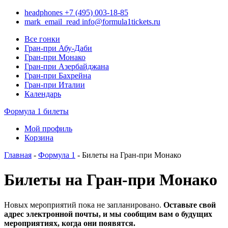
headphones
+7 (495) 003-18-85
mark_email_read
info@formula1tickets.ru
Все гонки
Гран-при Абу-Даби
Гран-при Монако
Гран-при Азербайджана
Гран-при Бахрейна
Гран-при Италии
Календарь
Формула 1 билеты
Мой профиль
Корзина
Главная
-
Формула 1
- Билеты на Гран-при Монако
Билеты на Гран-при Монако
Новых мероприятий пока не запланировано.
Оставьте свой
адрес электронной почты, и мы сообщим вам о будущих
мероприятиях, когда они появятся.