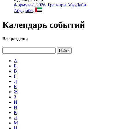
Формула-1 2026, Гран-при Абу-Даби
Абу-Даби
,
Календарь событий
Все разделы
Найти
А
Б
В
Г
Д
Е
Ж
З
И
Й
К
Л
М
Н