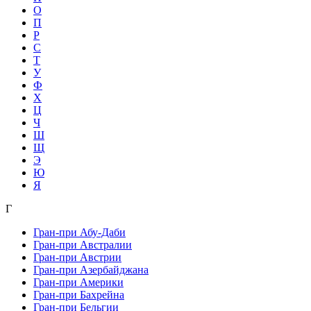
О
П
Р
С
Т
У
Ф
Х
Ц
Ч
Ш
Щ
Э
Ю
Я
Г
Гран-при Абу-Даби
Гран-при Австралии
Гран-при Австрии
Гран-при Азербайджана
Гран-при Америки
Гран-при Бахрейна
Гран-при Бельгии