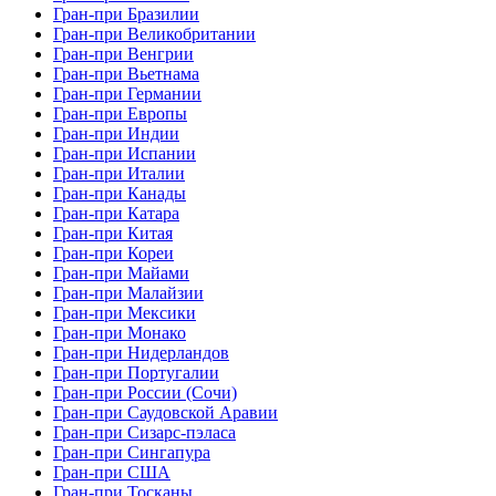
Гран-при Бразилии
Гран-при Великобритании
Гран-при Венгрии
Гран-при Вьетнама
Гран-при Германии
Гран-при Европы
Гран-при Индии
Гран-при Испании
Гран-при Италии
Гран-при Канады
Гран-при Катара
Гран-при Китая
Гран-при Кореи
Гран-при Майами
Гран-при Малайзии
Гран-при Мексики
Гран-при Монако
Гран-при Нидерландов
Гран-при Португалии
Гран-при России (Сочи)
Гран-при Саудовской Аравии
Гран-при Сизарс-пэласа
Гран-при Сингапура
Гран-при США
Гран-при Тосканы