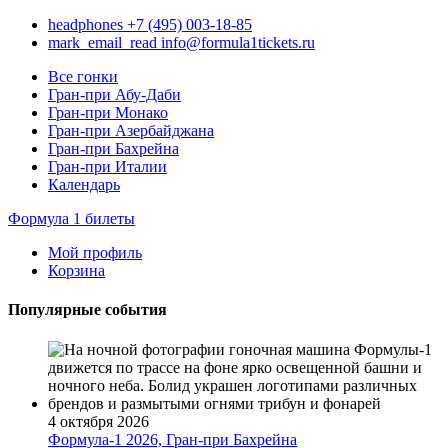
headphones
+7 (495) 003-18-85
mark_email_read
info@formula1tickets.ru
Все гонки
Гран-при Абу-Даби
Гран-при Монако
Гран-при Азербайджана
Гран-при Бахрейна
Гран-при Италии
Календарь
Формула 1 билеты
Мой профиль
Корзина
Популярные события
4 октября 2026
Формула-1 2026, Гран-при Бахрейна