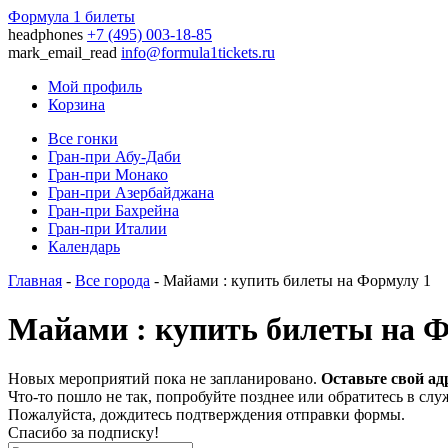
Формула 1 билеты
headphones
+7 (495) 003-18-85
mark_email_read
info@formula1tickets.ru
Мой профиль
Корзина
Все гонки
Гран-при Абу-Даби
Гран-при Монако
Гран-при Азербайджана
Гран-при Бахрейна
Гран-при Италии
Календарь
Главная
-
Все города
- Майами : купить билеты на Формулу 1
Майами : купить билеты на 
Новых мероприятий пока не запланировано.
Оставьте свой ад
Что-то пошло не так, попробуйте позднее или обратитесь в сл
Пожалуйста, дождитесь подтверждения отправки формы.
Спасибо за подписку!