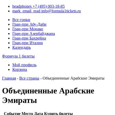
headphones
+7 (495) 003-18-85
mark_email_read
info@formula1tickets.ru
Все гонки
Гран-при Абу-Даби
Гран-при Монако
Гран-при Азербайджана
Гран-при Бахрейна
Гран-при Италии
Календарь
Формула 1 билеты
Мой профиль
Корзина
Главная
-
Все страны
- Объединенные Арабские Эмираты
Объединенные Арабские
Эмираты
Событие
Место
Дата
Купить билеты