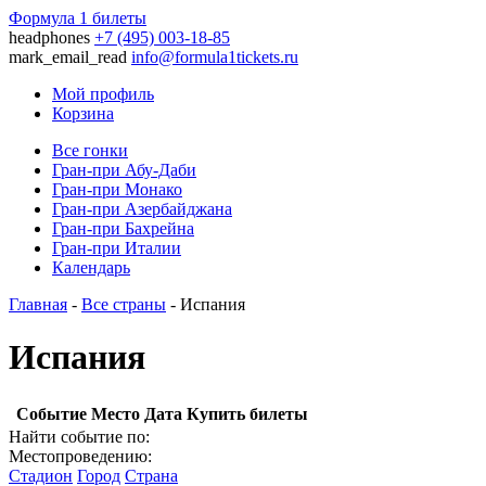
Формула 1 билеты
headphones
+7 (495) 003-18-85
mark_email_read
info@formula1tickets.ru
Мой профиль
Корзина
Все гонки
Гран-при Абу-Даби
Гран-при Монако
Гран-при Азербайджана
Гран-при Бахрейна
Гран-при Италии
Календарь
Главная
-
Все страны
- Испания
Испания
Событие
Место
Дата
Купить билеты
Найти событие по:
Местопроведению:
Стадион
Город
Страна