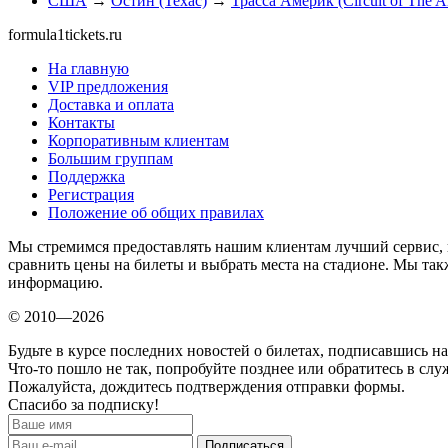
США
→
Остин (Техас)
→
Трасса Америк (Circuit of The A
formula1tickets.ru
На главную
VIP предложения
Доставка и оплата
Контакты
Корпоративным клиентам
Большим группам
Поддержка
Регистрация
Положение об общих правилах
Мы стремимся предоставлять нашим клиентам лучший сервис, 
сравнить цены на билеты и выбрать места на стадионе. Мы т
информацию.
© 2010—2026
Будьте в курсе последних новостей о билетах, подписавшись н
Что-то пошло не так, попробуйте позднее или обратитесь в сл
Пожалуйста, дождитесь подтверждения отправки формы.
Спасибо за подписку!
Подписаться