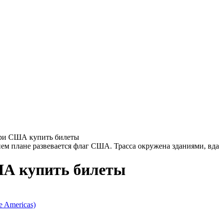
-при США купить билеты
ША купить билеты
!
e Americas)