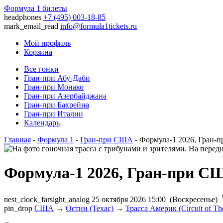
Формула 1 билеты
headphones
+7 (495) 003-18-85
mark_email_read
info@formula1tickets.ru
Мой профиль
Корзина
Все гонки
Гран-при Абу-Даби
Гран-при Монако
Гран-при Азербайджана
Гран-при Бахрейна
Гран-при Италии
Календарь
Главная
-
Формула 1
-
Гран-при США
- Формула-1 2026, Гран
Формула-1 2026, Гран-при С
nest_clock_farsight_analog
25 октября 2026 15:00 (Воскресенье)
pin_drop
США
→
Остин (Техас)
→
Трасса Америк (Circuit of Th